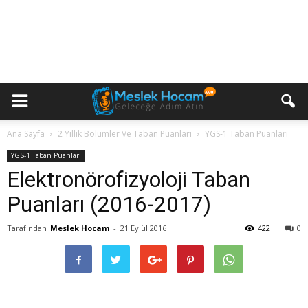
Ana Sayfa
2 Yıllık Bölümler Ve Taban Puanları
YGS-1 Taban Puanları
YGS-1 Taban Puanları
Elektronörofizyoloji Taban
Puanları (2016-2017)
Tarafından
Meslek Hocam
-
21 Eylül 2016
422
0