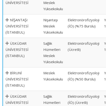
ÜNİVERSİTESİ
Meslek
Yüksekokulu
NİŞANTAŞI
Nişantaşı
Elektronörofizyoloji
ÜNİVERSİTESİ
Meslek
(İÖ) (%75 Burslu)
(İSTANBUL)
Yüksekokulu
ÜSKÜDAR
Sağlık
Elektronörofizyoloji
ÜNİVERSİTESİ
Hizmetleri
(Ücretli)
(İSTANBUL)
Meslek
Yüksekokulu
BİRUNİ
Meslek
Elektronörofizyoloji
ÜNİVERSİTESİ
Yüksekokulu
(İÖ) (%50 Burslu)
(İSTANBUL)
ÜSKÜDAR
Sağlık
Elektronörofizyoloji
ÜNİVERSİTESİ
Hizmetleri
(İÖ) (Ücretli)