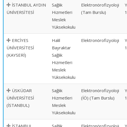
İSTANBUL AYDIN
Sağlık
Elektronörofizyoloji
ÜNİVERSİTESİ
Hizmetleri
(Tam Burslu)
Meslek
Yüksekokulu
ERCİYES
Halil
Elektronörofizyoloji
ÜNİVERSİTESİ
Bayraktar
(KAYSERİ)
Sağlık
Hizmetleri
Meslek
Yüksekokulu
ÜSKÜDAR
Sağlık
Elektronörofizyoloji
ÜNİVERSİTESİ
Hizmetleri
(İÖ) (Tam Burslu)
(İSTANBUL)
Meslek
Yüksekokulu
İSTANBUL
Sağlık
Elektronörofizyoloji