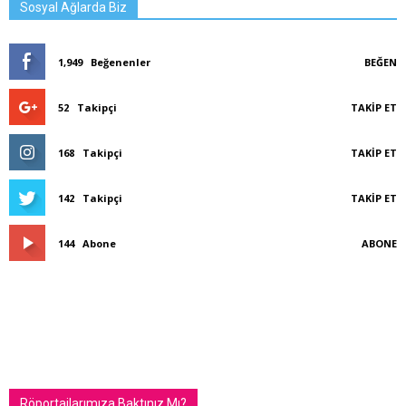
Sosyal Ağlarda Biz
1,949
Beğenenler
BEĞEN
52
Takipçi
TAKIP ET
168
Takipçi
TAKIP ET
142
Takipçi
TAKIP ET
144
Abone
ABONE
Röportajlarımıza Baktınız Mı?