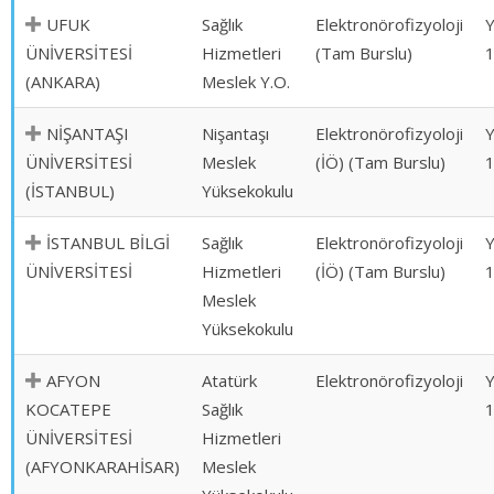
UFUK
Sağlık
Elektronörofizyoloji
ÜNİVERSİTESİ
Hizmetleri
(Tam Burslu)
(ANKARA)
Meslek Y.O.
NİŞANTAŞI
Nişantaşı
Elektronörofizyoloji
ÜNİVERSİTESİ
Meslek
(İÖ) (Tam Burslu)
(İSTANBUL)
Yüksekokulu
İSTANBUL BİLGİ
Sağlık
Elektronörofizyoloji
ÜNİVERSİTESİ
Hizmetleri
(İÖ) (Tam Burslu)
Meslek
Yüksekokulu
AFYON
Atatürk
Elektronörofizyoloji
KOCATEPE
Sağlık
ÜNİVERSİTESİ
Hizmetleri
(AFYONKARAHİSAR)
Meslek