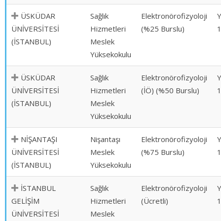
ÜSKÜDAR
Sağlık
Elektronörofizyoloji
ÜNİVERSİTESİ
Hizmetleri
(%25 Burslu)
(İSTANBUL)
Meslek
Yüksekokulu
ÜSKÜDAR
Sağlık
Elektronörofizyoloji
ÜNİVERSİTESİ
Hizmetleri
(İÖ) (%50 Burslu)
(İSTANBUL)
Meslek
Yüksekokulu
NİŞANTAŞI
Nişantaşı
Elektronörofizyoloji
ÜNİVERSİTESİ
Meslek
(%75 Burslu)
(İSTANBUL)
Yüksekokulu
İSTANBUL
Sağlık
Elektronörofizyoloji
GELİŞİM
Hizmetleri
(Ücretli)
ÜNİVERSİTESİ
Meslek