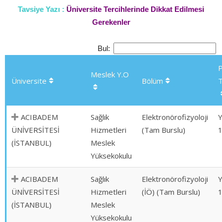
Tavsiye Yazı :
Üniversite Tercihlerinde Dikkat Edilmesi
Gerekenler
Bul:
Meslek Y.O
Üniversite
Bölüm
T
ACIBADEM
Sağlık
Elektronörofizyoloji
ÜNİVERSİTESİ
Hizmetleri
(Tam Burslu)
(İSTANBUL)
Meslek
Yüksekokulu
ACIBADEM
Sağlık
Elektronörofizyoloji
ÜNİVERSİTESİ
Hizmetleri
(İÖ) (Tam Burslu)
(İSTANBUL)
Meslek
Yüksekokulu