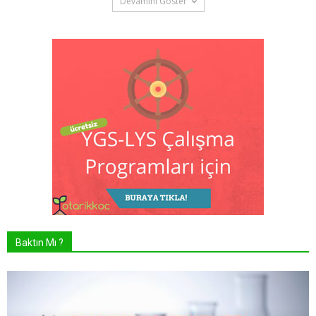
Devamını Göster
Baktın Mı ?