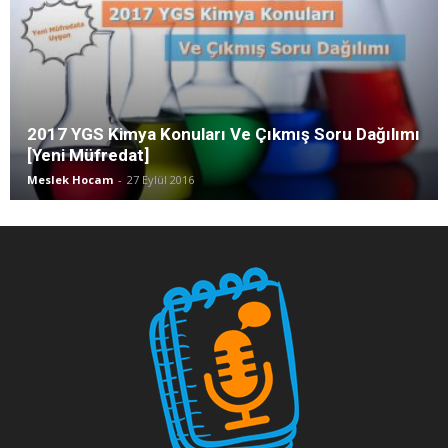
2017 YGS Kimya Konuları Ve Çıkmış Soru Dağılımı
[Yeni Müfredat]
Meslek Hocam
-
27 Eylül 2016