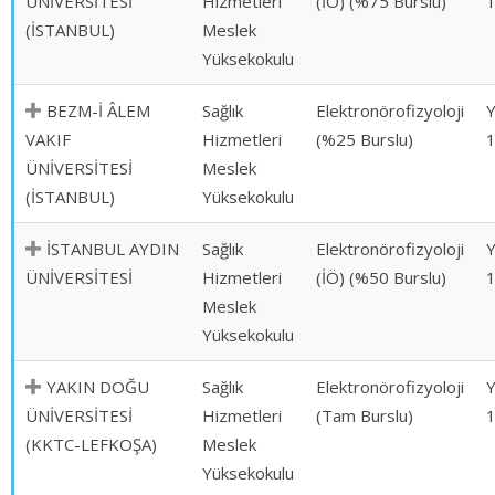
ÜNİVERSİTESİ
Hizmetleri
(İÖ) (%75 Burslu)
(İSTANBUL)
Meslek
Yüksekokulu
BEZM-İ ÂLEM
Sağlık
Elektronörofizyoloji
VAKIF
Hizmetleri
(%25 Burslu)
ÜNİVERSİTESİ
Meslek
(İSTANBUL)
Yüksekokulu
İSTANBUL AYDIN
Sağlık
Elektronörofizyoloji
ÜNİVERSİTESİ
Hizmetleri
(İÖ) (%50 Burslu)
Meslek
Yüksekokulu
YAKIN DOĞU
Sağlık
Elektronörofizyoloji
ÜNİVERSİTESİ
Hizmetleri
(Tam Burslu)
(KKTC-LEFKOŞA)
Meslek
Yüksekokulu