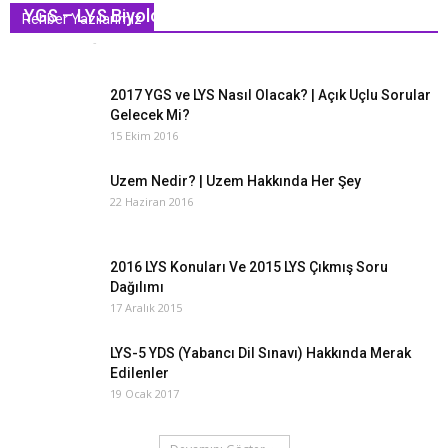
YGS – LYS Biyoloji Nasıl Çalışılır ?
Rehber Yazılarımız
Hasan Ekşi
-
25 Temmuz 2015
0
2017 YGS ve LYS Nasıl Olacak? | Açık Uçlu Sorular
Gelecek Mi?
15 Ekim 2016
Uzem Nedir? | Uzem Hakkında Her Şey
22 Haziran 2016
2016 LYS Konuları Ve 2015 LYS Çıkmış Soru
Dağılımı
17 Aralık 2015
LYS-5 YDS (Yabancı Dil Sınavı) Hakkında Merak
Edilenler
19 Ocak 2017