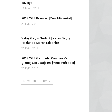
Tavsiye
12 Mayıs 2016
2017 YGS Konuları [Yeni Müfredat]
28 Eylül 2016
Yatay Geçiş Nedir ? | Yatay Geçiş
Hakkında Merak Edilenler
25 Ekim 2016
2017 YGS Geometri Konuları Ve
Çıkmış Soru Dağılımı [Yeni Müfredat]
25 Eylül 2016
Devamını Göster