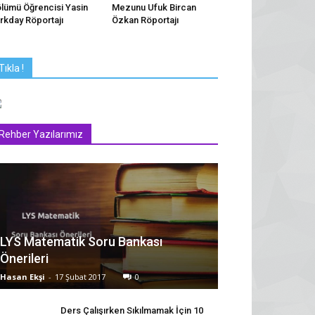
lümü Öğrencisi Yasin
Mezunu Ufuk Bircan
rkday Röportajı
Özkan Röportajı
Tıkla !
Rehber Yazılarımız
LYS Matematik Soru Bankası
Önerileri
Hasan Ekşi
-
17 Şubat 2017
0
Ders Çalışırken Sıkılmamak İçin 10