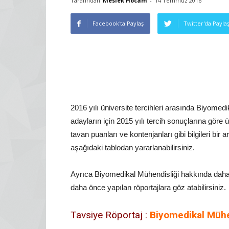
Tarafından
Meslek Hocam
-
14 Temmuz 2016
Facebook'ta Paylaş
Twitter'da Payla
2016 yılı üniversite tercihleri arasında Biyomed
adayların için 2015 yılı tercih sonuçlarına göre ü
tavan puanları ve kontenjanları gibi bilgileri bir 
aşağıdaki tablodan yararlanabilirsiniz.
Ayrıca Biyomedikal Mühendisliği hakkında daha
daha önce yapılan röportajlara göz atabilirsiniz.
Tavsiye Röportaj :
Biyomedikal Mühe