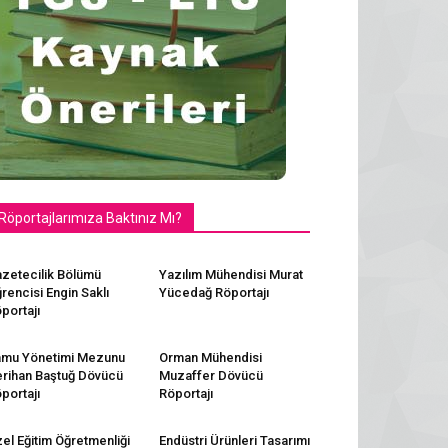
Röportajlarımıza Baktınız Mı?
zetecilik Bölümü
Yazılım Mühendisi Murat
rencisi Engin Saklı
Yücedağ Röportajı
portajı
mu Yönetimi Mezunu
Orman Mühendisi
rihan Baştuğ Dövücü
Muzaffer Dövücü
portajı
Röportajı
el Eğitim Öğretmenliği
Endüstri Ürünleri Tasarımı