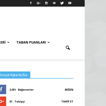
LERI
TABAN PUANLARI
Sosyal Ağlarda Biz
2,031
Beğenenler
BEĞEN
61
Takipçi
TAKIP ET