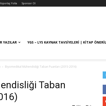
Röportaj Yolla
Sponsor Ol
R YAZILAR
YGS – LYS KAYNAK TAVSIYELERI | KITAP ÖNERI
ı
Biyomedikal Mühendisliği Taban Puanları (2015-2016)
endisliği Taban
016)