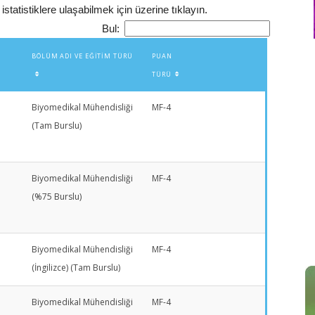
statistiklere ulaşabilmek için üzerine tıklayın.
Bul:
BÖLÜM ADI VE EĞITIM TÜRÜ
PUAN
TÜRÜ
Biyomedikal Mühendisliği
MF-4
(Tam Burslu)
Biyomedikal Mühendisliği
MF-4
(%75 Burslu)
Biyomedikal Mühendisliği
MF-4
(İngilizce) (Tam Burslu)
Biyomedikal Mühendisliği
MF-4