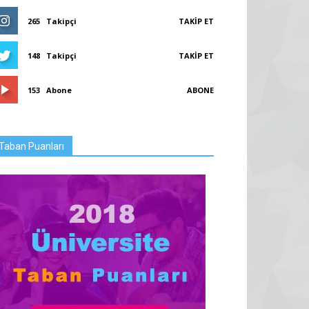
265
Takipçi
TAKIP ET
148
Takipçi
TAKIP ET
153
Abone
ABONE
Taban Puanları