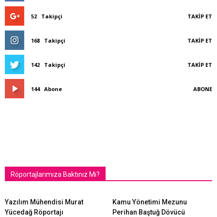
52
Takipçi
TAKIP ET
168
Takipçi
TAKIP ET
142
Takipçi
TAKIP ET
144
Abone
ABONE
Röportajlarımıza Baktınız Mı?
Yazılım Mühendisi Murat
Kamu Yönetimi Mezunu
Yücedağ Röportajı
Perihan Baştuğ Dövücü