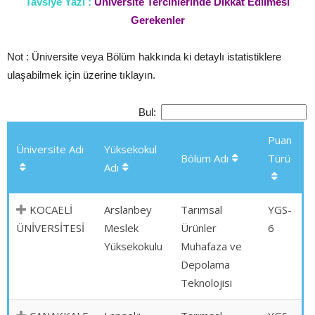
Tavsiye Yazı :
Üniversite Tercihlerinde Dikkat Edilmesi
Gerekenler
Not : Üniversite veya Bölüm hakkında ki detaylı istatistiklere
ulaşabilmek için üzerine tıklayın.
Bul:
Puan
Üniversite Adı
Yüksekokul
Bölüm Adı
Türü
Adı
KOCAELİ
Arslanbey
Tarımsal
YGS-
ÜNİVERSİTESİ
Meslek
Ürünler
6
Yüksekokulu
Muhafaza ve
Depolama
Teknolojisi