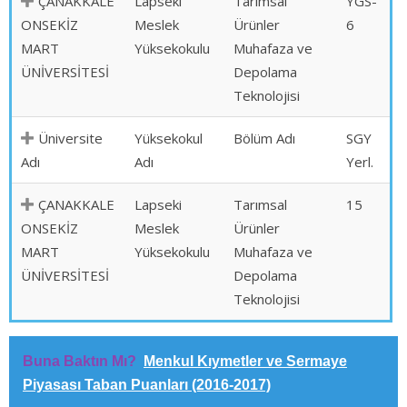
ÇANAKKALE
Lapseki
Tarımsal
YGS-
ONSEKİZ
Meslek
Ürünler
6
MART
Yüksekokulu
Muhafaza ve
ÜNİVERSİTESİ
Depolama
Teknolojisi
Üniversite
Yüksekokul
Bölüm Adı
SGY
Adı
Adı
Yerl.
ÇANAKKALE
Lapseki
Tarımsal
15
ONSEKİZ
Meslek
Ürünler
MART
Yüksekokulu
Muhafaza ve
ÜNİVERSİTESİ
Depolama
Teknolojisi
Buna Baktın Mı?
Menkul Kıymetler ve Sermaye
Piyasası Taban Puanları (2016-2017)