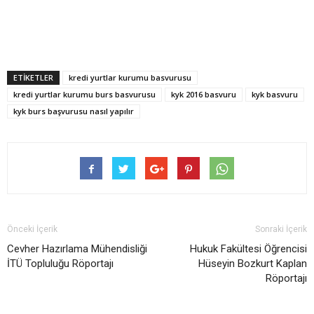
ETİKETLER
kredi yurtlar kurumu basvurusu
kredi yurtlar kurumu burs basvurusu
kyk 2016 basvuru
kyk basvuru
kyk burs başvurusu nasıl yapılır
Önceki İçerik
Sonraki İçerik
Cevher Hazırlama Mühendisliği
Hukuk Fakültesi Öğrencisi
İTÜ Topluluğu Röportajı
Hüseyin Bozkurt Kaplan
Röportajı