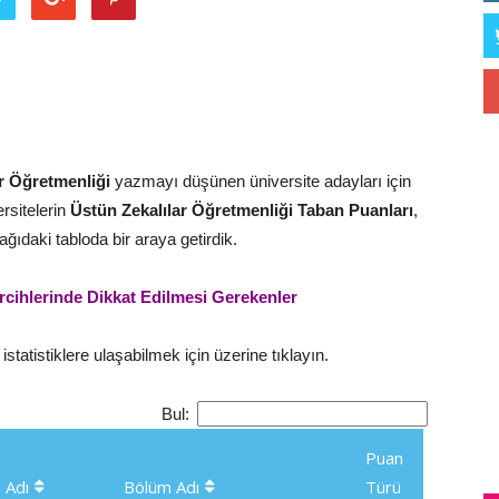
r Öğretmenliği
yazmayı düşünen üniversite adayları için
rsitelerin
Üstün Zekalılar Öğretmenliği
Taban Puanları
,
ıdaki tabloda bir araya getirdik.
rcihlerinde Dikkat Edilmesi Gerekenler
statistiklere ulaşabilmek için üzerine tıklayın.
Bul:
Puan
 Adı
Bölüm Adı
Türü