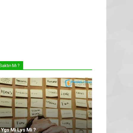
Baktın Mı ?
Ygs Mi Lys Mi ?