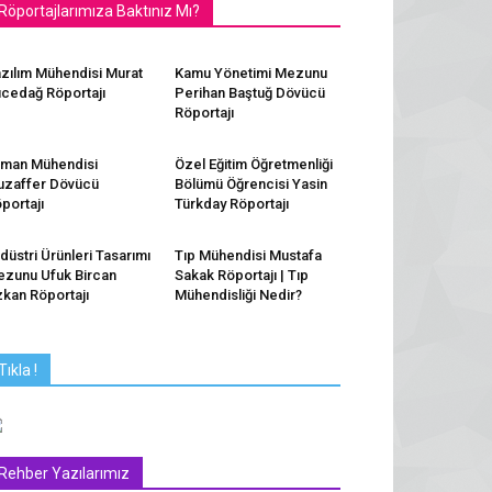
Röportajlarımıza Baktınız Mı?
zılım Mühendisi Murat
Kamu Yönetimi Mezunu
cedağ Röportajı
Perihan Baştuğ Dövücü
Röportajı
man Mühendisi
Özel Eğitim Öğretmenliği
zaffer Dövücü
Bölümü Öğrencisi Yasin
portajı
Türkday Röportajı
düstri Ürünleri Tasarımı
Tıp Mühendisi Mustafa
zunu Ufuk Bircan
Sakak Röportajı | Tıp
kan Röportajı
Mühendisliği Nedir?
Tıkla !
Rehber Yazılarımız