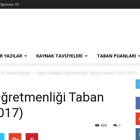
Sponsor Ol
R YAZILAR
KAYNAK TAVSIYELERI
TABAN PUANLARI
-6 Taban Puanları
Üstün Zekalılar Öğretmenliği Taban Puanları (2016-2017)
Öğretmenliği Taban
017)
634
0
ş