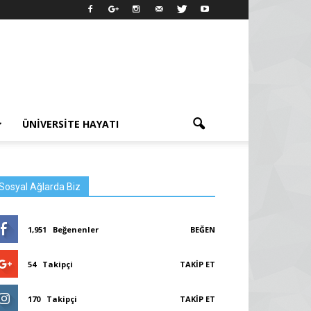
ÜNIVERSITE HAYATI
Sosyal Ağlarda Biz
1,951
Beğenenler
BEĞEN
54
Takipçi
TAKIP ET
170
Takipçi
TAKIP ET