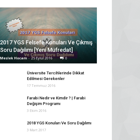
2017 YGS Felsefe Konuları Ve Çıkmış
Soru Dağılımı [Yeni Müfredat]
Meslek Hocam
-
25 Eylül 2016
0
Üniversite Tercihlerinde Dikkat
Edilmesi Gerekenler
17 Temmuz 2016
Farabi Nedir ve Kimdir ? | Farabi
Değişim Programı
3 Ekim 2016
2018 YGS Konuları Ve Soru Dağılımı
3 Mart 2017