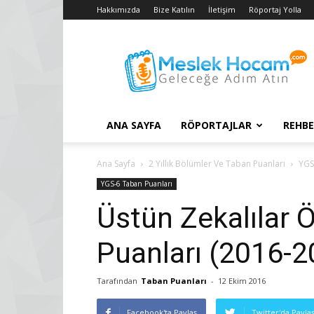
Hakkımızda
Bize Katılın
İletişim
Röportaj Yolla
Taban
Puanları
–
2018
YGS
–
ANA SAYFA
RÖPORTAJLAR
REHBE
2017
LYS
Konuları
Ana Sayfa
2 Yıllık Bölümler Ve Taban Puanları
YGS
YGS-6 Taban Puanları
Üstün Zekalılar 
Puanları (2016-2
Tarafından
Taban Puanları
-
12 Ekim 2016
Facebook'ta Paylaş
Twitter'da Payla