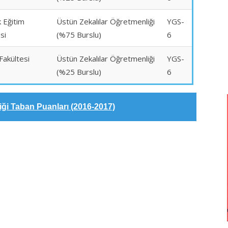
 Eğitim
Üstün Zekalılar Öğretmenliği
YGS-
si
(%75 Burslu)
6
Fakültesi
Üstün Zekalılar Öğretmenliği
YGS-
(%25 Burslu)
6
iği Taban Puanları (2016-2017)