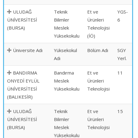
ULUDAĞ
Teknik
Et ve
YGS-
ÜNİVERSİTESİ
Bilimler
Ürünleri
6
(BURSA)
Meslek
Teknolojisi
Yüksekokulu
(İÖ)
Üniversite Adı
Yüksekokul
Bölüm Adı
SGY
Adı
Yerl.
BANDIRMA
Bandırma
Et ve
11
ONYEDİ EYLÜL
Meslek
Ürünleri
ÜNİVERSİTESİ
Yüksekokulu
Teknolojisi
(BALIKESİR)
ULUDAĞ
Teknik
Et ve
15
ÜNİVERSİTESİ
Bilimler
Ürünleri
(BURSA)
Meslek
Teknolojisi
Yüksekokulu