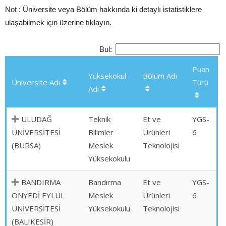
Not : Üniversite veya Bölüm hakkında ki detaylı istatistiklere
ulaşabilmek için üzerine tıklayın.
Bul:
Puan
Yüksekokul
Bölüm Adı
Üniversite Adı
Türü
Adı
ULUDAĞ
Teknik
Et ve
YGS-
ÜNİVERSİTESİ
Bilimler
Ürünleri
6
(BURSA)
Meslek
Teknolojisi
Yüksekokulu
BANDIRMA
Bandırma
Et ve
YGS-
ONYEDİ EYLÜL
Meslek
Ürünleri
6
ÜNİVERSİTESİ
Yüksekokulu
Teknolojisi
(BALIKESİR)