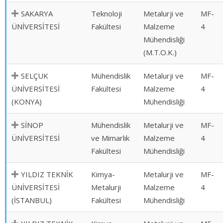
SAKARYA
Teknoloji
Metalurji ve
MF-
ÜNİVERSİTESİ
Fakültesi
Malzeme
4
Mühendisliği
(M.T.O.K.)
SELÇUK
Mühendislik
Metalurji ve
MF-
ÜNİVERSİTESİ
Fakültesi
Malzeme
4
(KONYA)
Mühendisliği
SİNOP
Mühendislik
Metalurji ve
MF-
ÜNİVERSİTESİ
ve Mimarlık
Malzeme
4
Fakültesi
Mühendisliği
YILDIZ TEKNİK
Kimya-
Metalurji ve
MF-
ÜNİVERSİTESİ
Metalurji
Malzeme
4
(İSTANBUL)
Fakültesi
Mühendisliği