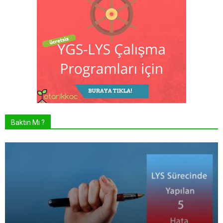
Baktın Mı ?