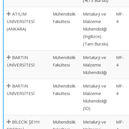
(%75 Burslu)
ATILIM
Mühendislik
Metalurji ve
MF-
ÜNİVERSİTESİ
Fakültesi
Malzeme
4
(ANKARA)
Mühendisliği
(İngilizce)
(Tam Burslu)
BARTIN
Mühendislik
Metalurji ve
MF-
ÜNİVERSİTESİ
Fakültesi
Malzeme
4
Mühendisliği
BARTIN
Mühendislik
Metalurji ve
MF-
ÜNİVERSİTESİ
Fakültesi
Malzeme
4
Mühendisliği
(İÖ)
BİLECİK ŞEYH
Mühendislik
Metalurji ve
MF-