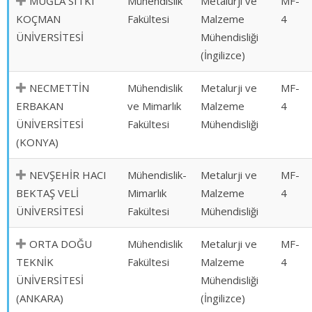
MUĞLA SITKI
Mühendislik
Metalurji ve
MF-
KOÇMAN
Fakültesi
Malzeme
4
ÜNİVERSİTESİ
Mühendisliği
(İngilizce)
NECMETTİN
Mühendislik
Metalurji ve
MF-
ERBAKAN
ve Mimarlık
Malzeme
4
ÜNİVERSİTESİ
Fakültesi
Mühendisliği
(KONYA)
NEVŞEHİR HACI
Mühendislik-
Metalurji ve
MF-
BEKTAŞ VELİ
Mimarlık
Malzeme
4
ÜNİVERSİTESİ
Fakültesi
Mühendisliği
ORTA DOĞU
Mühendislik
Metalurji ve
MF-
TEKNİK
Fakültesi
Malzeme
4
ÜNİVERSİTESİ
Mühendisliği
(ANKARA)
(İngilizce)