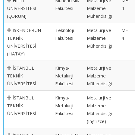
HİTİT
Mühendislik
Metalurji ve
MF-
ÜNİVERSİTESİ
Fakültesi
Malzeme
4
(ÇORUM)
Mühendisliği
İSKENDERUN
Teknoloji
Metalurji ve
MF-
TEKNİK
Fakültesi
Malzeme
4
ÜNİVERSİTESİ
Mühendisliği
(HATAY)
İSTANBUL
Kimya-
Metalurji ve
TEKNİK
Metalurji
Malzeme
ÜNİVERSİTESİ
Fakültesi
Mühendisliği
İSTANBUL
Kimya-
Metalurji ve
TEKNİK
Metalurji
Malzeme
ÜNİVERSİTESİ
Fakültesi
Mühendisliği
(İngilizce)