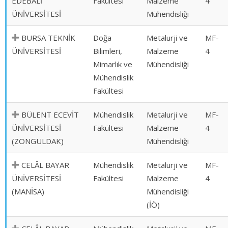
EDEBALİ
Fakültesi
Malzeme
4
ÜNİVERSİTESİ
Mühendisliği
BURSA TEKNİK
Doğa
Metalurji ve
MF-
ÜNİVERSİTESİ
Bilimleri,
Malzeme
4
Mimarlık ve
Mühendisliği
Mühendislik
Fakültesi
BÜLENT ECEVİT
Mühendislik
Metalurji ve
MF-
ÜNİVERSİTESİ
Fakültesi
Malzeme
4
(ZONGULDAK)
Mühendisliği
CELÂL BAYAR
Mühendislik
Metalurji ve
MF-
ÜNİVERSİTESİ
Fakültesi
Malzeme
4
(MANİSA)
Mühendisliği
(İÖ)