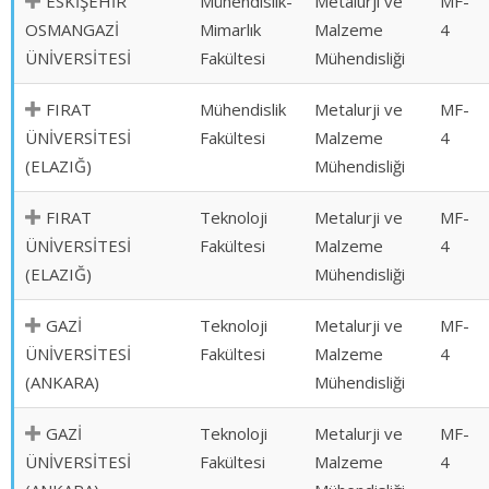
ESKİŞEHİR
Mühendislik-
Metalurji ve
MF-
OSMANGAZİ
Mimarlık
Malzeme
4
ÜNİVERSİTESİ
Fakültesi
Mühendisliği
FIRAT
Mühendislik
Metalurji ve
MF-
ÜNİVERSİTESİ
Fakültesi
Malzeme
4
(ELAZIĞ)
Mühendisliği
FIRAT
Teknoloji
Metalurji ve
MF-
ÜNİVERSİTESİ
Fakültesi
Malzeme
4
(ELAZIĞ)
Mühendisliği
GAZİ
Teknoloji
Metalurji ve
MF-
ÜNİVERSİTESİ
Fakültesi
Malzeme
4
(ANKARA)
Mühendisliği
GAZİ
Teknoloji
Metalurji ve
MF-
ÜNİVERSİTESİ
Fakültesi
Malzeme
4