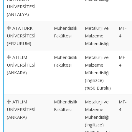
ÜNİVERSİTESİ
(ANTALYA)
ATATÜRK
Mühendislik
Metalurji ve
MF-
ÜNİVERSİTESİ
Fakültesi
Malzeme
4
(ERZURUM)
Mühendisliği
ATILIM
Mühendislik
Metalurji ve
MF-
ÜNİVERSİTESİ
Fakültesi
Malzeme
4
(ANKARA)
Mühendisliği
(İngilizce)
(%50 Burslu)
ATILIM
Mühendislik
Metalurji ve
MF-
ÜNİVERSİTESİ
Fakültesi
Malzeme
4
(ANKARA)
Mühendisliği
(İngilizce)