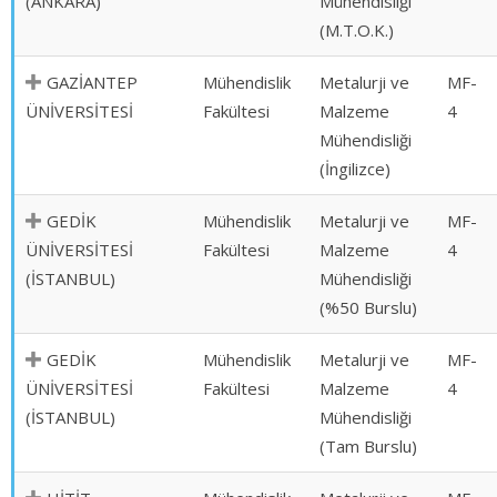
(ANKARA)
Mühendisliği
(M.T.O.K.)
GAZİANTEP
Mühendislik
Metalurji ve
MF-
ÜNİVERSİTESİ
Fakültesi
Malzeme
4
Mühendisliği
(İngilizce)
GEDİK
Mühendislik
Metalurji ve
MF-
ÜNİVERSİTESİ
Fakültesi
Malzeme
4
(İSTANBUL)
Mühendisliği
(%50 Burslu)
GEDİK
Mühendislik
Metalurji ve
MF-
ÜNİVERSİTESİ
Fakültesi
Malzeme
4
(İSTANBUL)
Mühendisliği
(Tam Burslu)