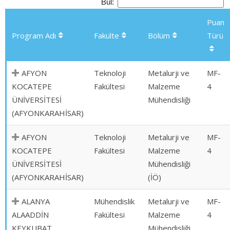
Bul:
Puan
Program Adı
Fakülte
Bölüm
Türü
AFYON
Teknoloji
Metalurji ve
MF-
KOCATEPE
Fakültesi
Malzeme
4
ÜNİVERSİTESİ
Mühendisliği
(AFYONKARAHİSAR)
AFYON
Teknoloji
Metalurji ve
MF-
KOCATEPE
Fakültesi
Malzeme
4
ÜNİVERSİTESİ
Mühendisliği
(AFYONKARAHİSAR)
(İÖ)
ALANYA
Mühendislik
Metalurji ve
MF-
ALAADDİN
Fakültesi
Malzeme
4
KEYKUBAT
Mühendisliği