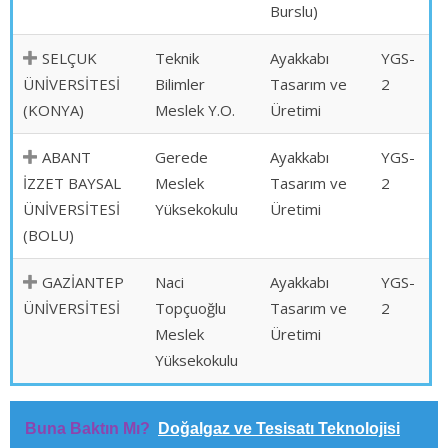
Burslu)
SELÇUK
Teknik
Ayakkabı
YGS-
ÜNİVERSİTESİ
Bilimler
Tasarım ve
2
(KONYA)
Meslek Y.O.
Üretimi
ABANT
Gerede
Ayakkabı
YGS-
İZZET BAYSAL
Meslek
Tasarım ve
2
ÜNİVERSİTESİ
Yüksekokulu
Üretimi
(BOLU)
GAZİANTEP
Naci
Ayakkabı
YGS-
ÜNİVERSİTESİ
Topçuoğlu
Tasarım ve
2
Meslek
Üretimi
Yüksekokulu
Buna Baktın Mı?
Doğalgaz ve Tesisatı Teknolojisi