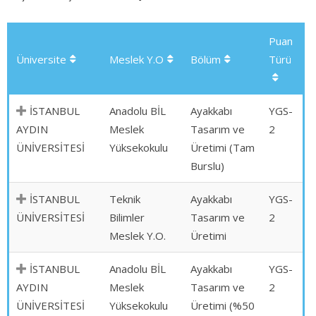
Puan
Üniversite
Meslek Y.O
Bölüm
Türü
İSTANBUL
Anadolu BİL
Ayakkabı
YGS-
AYDIN
Meslek
Tasarım ve
2
ÜNİVERSİTESİ
Yüksekokulu
Üretimi (Tam
Burslu)
İSTANBUL
Teknik
Ayakkabı
YGS-
ÜNİVERSİTESİ
Bilimler
Tasarım ve
2
Meslek Y.O.
Üretimi
İSTANBUL
Anadolu BİL
Ayakkabı
YGS-
AYDIN
Meslek
Tasarım ve
2
ÜNİVERSİTESİ
Yüksekokulu
Üretimi (%50