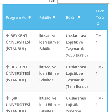
Bul:
Puan
Program Adı
Fakülte
Bölüm
Türü
BEYKENT
İktisadi ve
Uluslararası
TM-
ÜNİVERSİTESİ
İdari Bilimler
Lojistik ve
1
(İSTANBUL)
Fakültesi
Taşımacılık
(%50 Burslu)
BEYKENT
İktisadi ve
Uluslararası
TM-
ÜNİVERSİTESİ
İdari Bilimler
Lojistik ve
1
(İSTANBUL)
Fakültesi
Taşımacılık
(Tam Burslu)
IŞIK
İktisadi ve
Uluslararası
TM-
ÜNİVERSİTESİ
İdari Bilimler
Lojistik
1
(İSTANBUL)
Fakültesi
Yönetimi