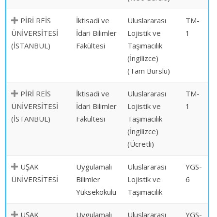
PİRİ REİS
İktisadi ve
Uluslararası
TM-
ÜNİVERSİTESİ
İdari Bilimler
Lojistik ve
1
(İSTANBUL)
Fakültesi
Taşımacılık
(İngilizce)
(Tam Burslu)
PİRİ REİS
İktisadi ve
Uluslararası
TM-
ÜNİVERSİTESİ
İdari Bilimler
Lojistik ve
1
(İSTANBUL)
Fakültesi
Taşımacılık
(İngilizce)
(Ücretli)
UŞAK
Uygulamalı
Uluslararası
YGS-
ÜNİVERSİTESİ
Bilimler
Lojistik ve
6
Yüksekokulu
Taşımacılık
UŞAK
Uygulamalı
Uluslararası
YGS-