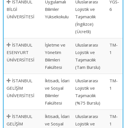
İSTANBUL
Uygulamalı
Uluslararası
YGS-
BİLGİ
Bilimler
Lojistik ve
6
ÜNİVERSİTESİ
Yüksekokulu
Taşımacılık
(İngilizce)
(Ücretli)
İSTANBUL
İşletme ve
Uluslararası
TM-
ESENYURT
Yönetim
Lojistik ve
1
ÜNİVERSİTESİ
Bilimleri
Taşımacılık
Fakültesi
(Tam Burslu)
İSTANBUL
İktisadi, İdari
Uluslararası
TM-
GELİŞİM
ve Sosyal
Lojistik ve
1
ÜNİVERSİTESİ
Bilimler
Taşımacılık
Fakültesi
(%75 Burslu)
İSTANBUL
İktisadi, İdari
Uluslararası
TM-
GELİŞİM
ve Sosyal
Lojistik ve
1