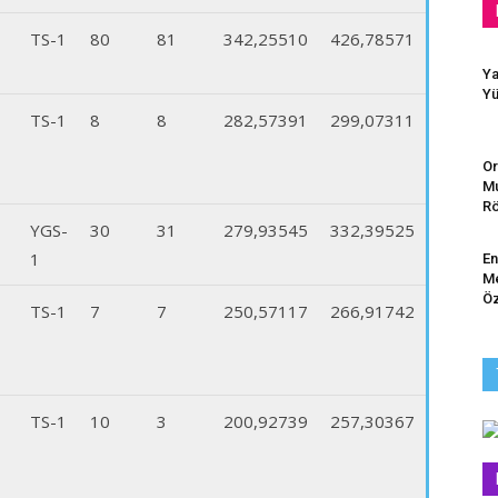
TS-1
80
81
342,25510
426,78571
Ya
Yü
TS-1
8
8
282,57391
299,07311
Or
Mu
Rö
YGS-
30
31
279,93545
332,39525
1
En
Me
Öz
TS-1
7
7
250,57117
266,91742
TS-1
10
3
200,92739
257,30367