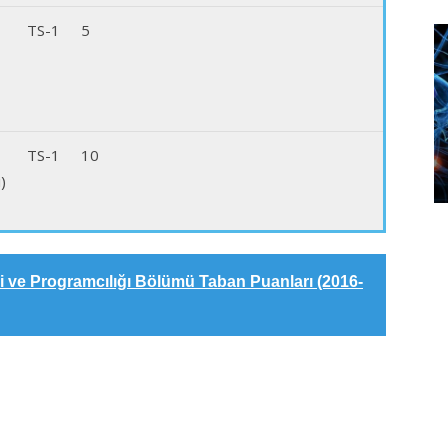
TS-1
5
TS-1
10
)
ği ve Programcılığı Bölümü Taban Puanları (2016-