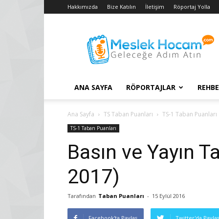
Hakkımızda
Bize Katılın
İletişim
Röportaj Yolla
Taban
Puanları
–
2018
YGS
–
ANA SAYFA
RÖPORTAJLAR
REHBE
2017
LYS
Konuları
Ana Sayfa
TS Taban Puanları
TS-1 Taban Puanları
TS-1 Taban Puanları
Basın ve Yayın T
2017)
Tarafından
Taban Puanları
-
15 Eylül 2016
Facebook'ta Paylaş
Twitter'da Payla