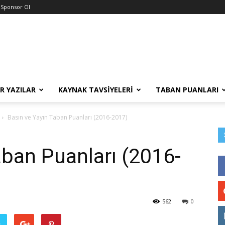
Sponsor Ol
R YAZILAR
KAYNAK TAVSIYELERI
TABAN PUANLARI
Basın ve Yayın Taban Puanları (2016-2017)
aban Puanları (2016-
562
0
ş