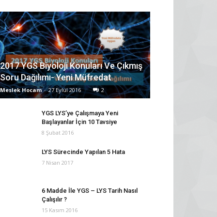
2017 YGS Biyoloji Konuları Ve Çıkmış
Soru Dağılımı- Yeni Müfredat
Meslek Hocam
-
27 Eylül 2016
2
YGS LYS’ye Çalışmaya Yeni
Başlayanlar İçin 10 Tavsiye
8 Şubat 2016
LYS Sürecinde Yapılan 5 Hata
7 Nisan 2017
6 Madde İle YGS – LYS Tarih Nasıl
Çalışılır ?
15 Kasım 2016