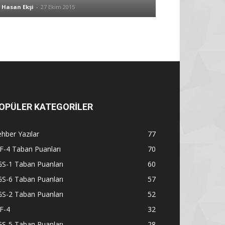
Hasan Ekşi
-
27 Ekim 2015
OPÜLER KATEGORİLER
hber Yazılar
77
F-4 Taban Puanları
70
S-1 Taban Puanları
60
S-6 Taban Puanları
57
S-2 Taban Puanları
52
F-4
32
S-5 Taban Puanları
28