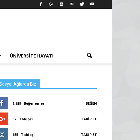
ÜNIVERSITE HAYATI
Sosyal Ağlarda Biz
1,929
Beğenenler
BEĞEN
52
Takipçi
TAKIP ET
155
Takipçi
TAKIP ET