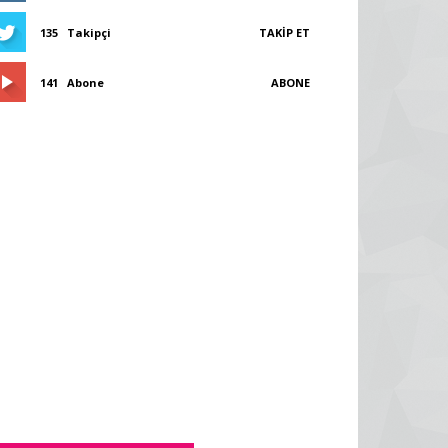
135
Takipçi
TAKIP ET
141
Abone
ABONE