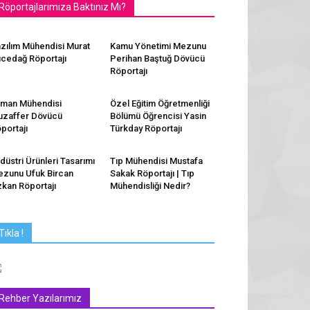
Röportajlarımıza Baktınız Mı?
zılım Mühendisi Murat
Kamu Yönetimi Mezunu
cedağ Röportajı
Perihan Baştuğ Dövücü
Röportajı
man Mühendisi
Özel Eğitim Öğretmenliği
zaffer Dövücü
Bölümü Öğrencisi Yasin
portajı
Türkday Röportajı
düstri Ürünleri Tasarımı
Tıp Mühendisi Mustafa
zunu Ufuk Bircan
Sakak Röportajı | Tıp
kan Röportajı
Mühendisliği Nedir?
Tıkla !
Rehber Yazılarımız