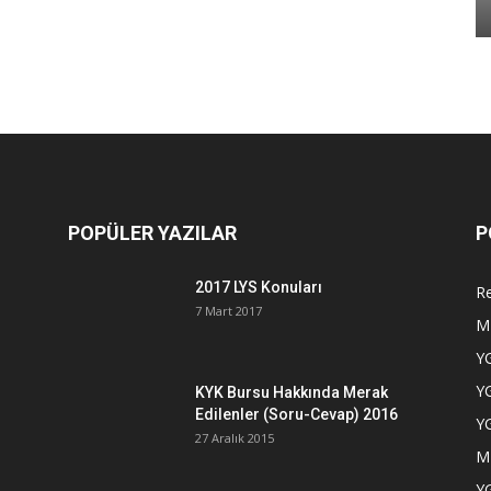
POPÜLER YAZILAR
P
2017 LYS Konuları
Re
7 Mart 2017
M
YG
YG
KYK Bursu Hakkında Merak
Edilenler (Soru-Cevap) 2016
YG
27 Aralık 2015
M
YG