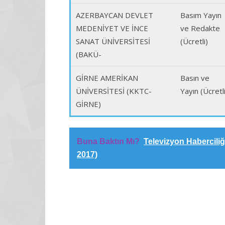
AZERBAYCAN DEVLET
Basım Yayın
MEDENİYET VE İNCE
ve Redakte
SANAT ÜNİVERSİTESİ
(Ücretli)
(BAKÜ-
GİRNE AMERİKAN
Basın ve
ÜNİVERSİTESİ (KKTC-
Yayın (Ücretli
GİRNE)
Buna Baktın Mı?
Televizyon Habercili
2017)