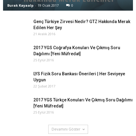
Burak Kayaalp
-
19 Ocak 2017
0
Genç Türkiye Zirvesi Nedir? GTZ Hakkında Merak
Edilen Her Şey
21 Aralık 2016
2017 YGS Coğrafya Konuları Ve Çıkmış Soru
Dağılımı [Yeni Müfredat]
25 Eylül 2016
LYS Fizik Soru Bankası Önerileri | Her Seviyeye
Uygun
22 Şubat 2017
2017 YGS Türkçe Konuları Ve Çıkmış Soru Dağılımı
[Yeni Müfredat]
25 Eylül 2016
Devamını Göster