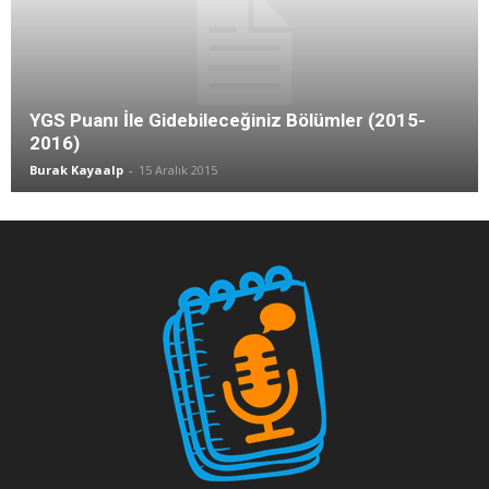
YGS Puanı İle Gidebileceğiniz Bölümler (2015-
2016)
Burak Kayaalp
-
15 Aralık 2015