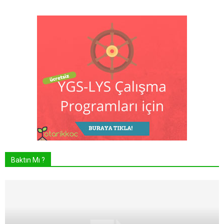
Baktın Mı ?