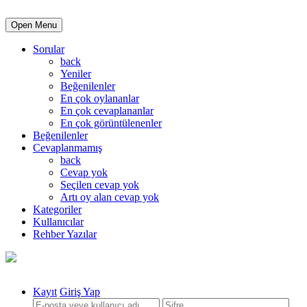
Open Menu
Sorular
back
Yeniler
Beğenilenler
En çok oylananlar
En çok cevaplananlar
En çok görüntülenenler
Beğenilenler
Cevaplanmamış
back
Cevap yok
Seçilen cevap yok
Artı oy alan cevap yok
Kategoriler
Kullanıcılar
Rehber Yazılar
Kayıt
Giriş Yap