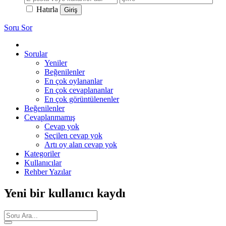
Hatırla
Soru Sor
Sorular
Yeniler
Beğenilenler
En çok oylananlar
En çok cevaplananlar
En çok görüntülenenler
Beğenilenler
Cevaplanmamış
Cevap yok
Seçilen cevap yok
Artı oy alan cevap yok
Kategoriler
Kullanıcılar
Rehber Yazılar
Yeni bir kullanıcı kaydı