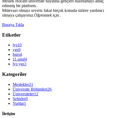
Meslek Hocam üniversite hayatına gençleri hazırlamayı amaç
edinmiş bir platform..
Mütevazi olmayı severiz fakat birçok konuda sizlere yardımcı
olmaya çalışıyoruz.Öğrenmek için .
Buraya Tıkla
Etiketler
lys
10
ygs
9
burs
4
11.sınıf
4
lys ygs
3
Kategoriler
Meslekler
21
Üniversite Bölümleri
26
Üniversiteler
12
Şehirler
0
Yurtlar
1
İletişim